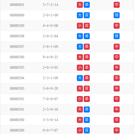
08080601
5+7+2=14
大
单
中
08080600
2+6+1=09
大
双
错
08080599
4+4+0=08
小
双
中
08080598
2+0+2=04
大
单
错
08080597
2+6+1=09
大
单
中
08080596
9+4+8=21
大
单
中
08080595
2+0+3=05
小
单
中
08080594
5+3+1=09
大
单
中
08080593
5+6+9=20
大
双
中
08080592
7+0+0=07
小
单
中
08080591
2+5+9=16
大
单
中
08080590
3+5+6=14
大
单
中
08080589
0+0+7=07
小
双
中