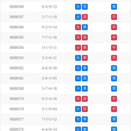
08080588
0+4+9=13
大
双
错
08080587
2+7+1=10
大
双
中
08080586
9+2+3=14
大
单
中
08080585
7+7+2=16
大
双
中
08080584
5+1+5=11
小
单
中
08080583
3+2+6=11
大
单
中
08080582
4+8+8=20
小
单
错
08080581
3+0+2=05
大
双
错
08080580
5+7+6=18
小
单
错
08080579
9+3+4=16
大
双
中
08080578
3+1+0=04
大
双
中
08080577
7+3+2=12
大
单
错
08080576
4+4+6=14
小
单
错