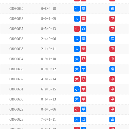
08080639
6+8+4=18
小
单
错
08080638
8+0+1=09
大
单
中
08080637
8+5+0=13
小
双
中
08080636
2+4+0=06
大
单
错
08080635
2+1+8=11
大
单
中
08080634
0+9+1=10
大
双
中
08080633
0+9+3=12
大
单
错
08080632
4+8+2=14
大
双
中
08080631
6+9+0=15
小
单
中
08080630
0+6+7=13
大
单
中
08080629
0+0+6=06
小
单
中
08080628
7+3+1=11
大
双
错