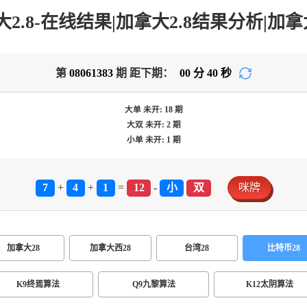
第
08061383
期 距下期：
00
分
40
秒
大单
未开:
18
期
大双
未开:
2
期
小单
未开:
1
期
7
+
4
+
1
=
12
-
小
双
咪牌
加拿大28
加拿大西28
台湾28
比特币28
K9终焉算法
Q9九黎算法
K12太阴算法