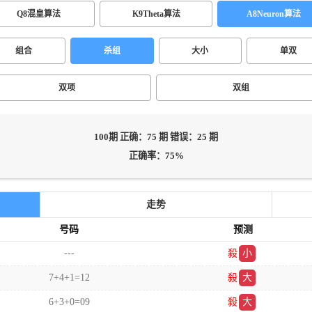
Q8混皇算法
K9Theta算法
A8Neuron算法
组合
杀组
大小
单双
双项
双组
100期 正确：75 期 错误：25 期
正确率：75%
走势
号码
预测
---
殺
小
双
7+4+1=12
殺
大
单
6+3+0=09
殺
大