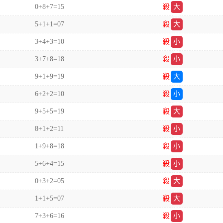
单
0+8+7=15
殺
大
双
5+1+1=07
殺
大
单
3+4+3=10
殺
小
单
3+7+8=18
殺
小
单
9+1+9=19
殺
大
单
6+2+2=10
殺
小
双
9+5+5=19
殺
大
双
8+1+2=11
殺
小
双
1+9+8=18
殺
小
双
5+6+4=15
殺
小
单
0+3+2=05
殺
大
单
1+1+5=07
殺
大
单
7+3+6=16
殺
小