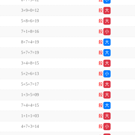
双
3+9+0=12
殺
大
双
5+8+6=19
殺
大
双
7+1+8=16
殺
小
单
8+7+4=19
殺
大
单
5+7+7=19
殺
大
单
3+4+8=15
殺
大
双
5+2+6=13
殺
小
单
5+5+7=17
殺
大
双
1+3+5=09
殺
大
双
7+4+4=15
殺
大
单
1+1+1=03
殺
大
双
4+7+3=14
殺
小
单