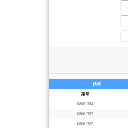
预测
期号
08061384
08061383
08061382