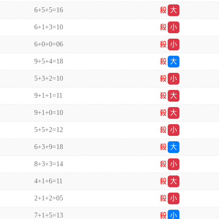
双
6+5+5=16
殺
大
单
6+1+3=10
殺
小
单
6+0+0=06
殺
小
单
9+5+4=18
殺
大
双
5+3+2=10
殺
小
单
9+1+1=11
殺
大
双
9+1+0=10
殺
大
单
5+5+2=12
殺
小
单
6+3+9=18
殺
大
双
8+3+3=14
殺
小
单
4+1+6=11
殺
大
双
2+1+2=05
殺
小
双
7+1+5=13
殺
小