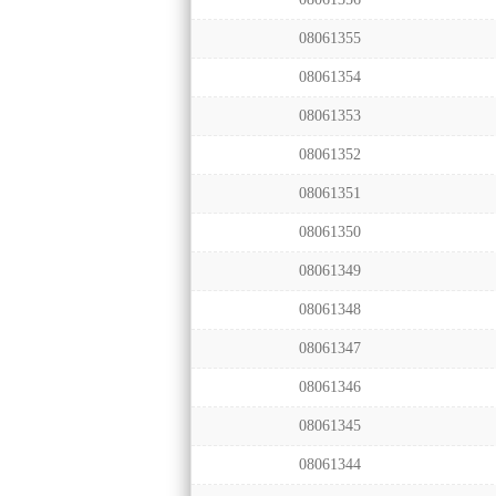
08061355
08061354
08061353
08061352
08061351
08061350
08061349
08061348
08061347
08061346
08061345
08061344