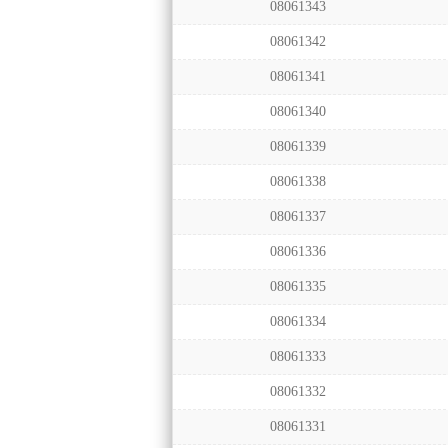
08061343
08061342
08061341
08061340
08061339
08061338
08061337
08061336
08061335
08061334
08061333
08061332
08061331