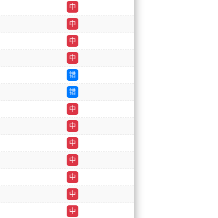
中
中
中
中
错
错
中
中
中
中
中
中
中