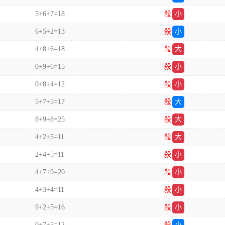
单
5+6+7=18
殺
小
单
6+5+2=13
殺
小
单
4+8+6=18
殺
大
单
0+9+6=15
殺
小
单
0+8+4=12
殺
小
单
5+7+5=17
殺
大
单
8+9+8=25
殺
大
双
4+2+5=11
殺
大
单
2+4+5=11
殺
小
双
4+7+9=20
殺
小
单
4+3+4=11
殺
小
双
9+2+5=16
殺
小
单
0+7+5=12
殺
小