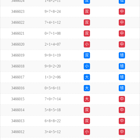
3466024
1+8+2=11
双
错
3466023
9+7+8=24
双
中
3466022
7+4+1=12
双
中
3466021
0+7+1=08
双
中
3466020
2+1+4=07
小
中
3466019
9+9+1=19
双
错
3466018
9+9+2=20
小
错
3466017
1+3+2=06
大
错
3466016
0+5+6=11
大
错
3466015
7+0+7=14
大
中
3466014
5+8+5=18
双
中
3466013
6+8+8=22
双
中
3466012
3+4+5=12
小
中