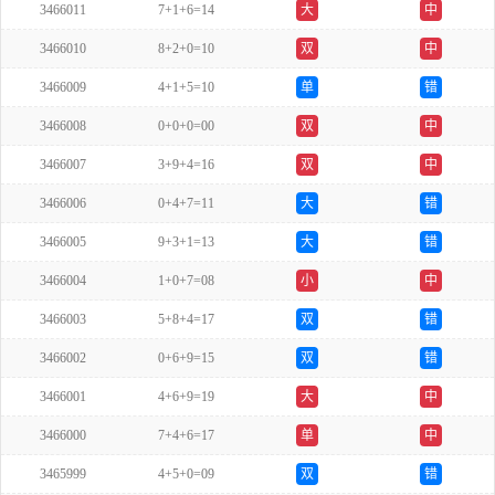
3466011
7+1+6=14
大
中
3466010
8+2+0=10
双
中
3466009
4+1+5=10
单
错
3466008
0+0+0=00
双
中
3466007
3+9+4=16
双
中
3466006
0+4+7=11
大
错
3466005
9+3+1=13
大
错
3466004
1+0+7=08
小
中
3466003
5+8+4=17
双
错
3466002
0+6+9=15
双
错
3466001
4+6+9=19
大
中
3466000
7+4+6=17
单
中
3465999
4+5+0=09
双
错