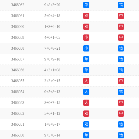
3466062
9+8+3=20
单
错
3466061
5+9+4=18
双
中
3466060
1+3+6=10
双
中
3466059
4+0+1=05
小
中
3466058
7+6+8=21
小
错
3466057
9+0+9=18
单
错
3466056
4+3+1=08
单
错
3466055
3+3+9=15
大
中
3466054
0+5+8=13
大
错
3466053
8+0+7=15
大
中
3466052
5+6+1=12
双
中
3466051
1+8+8=17
双
错
3466050
9+5+0=14
单
错