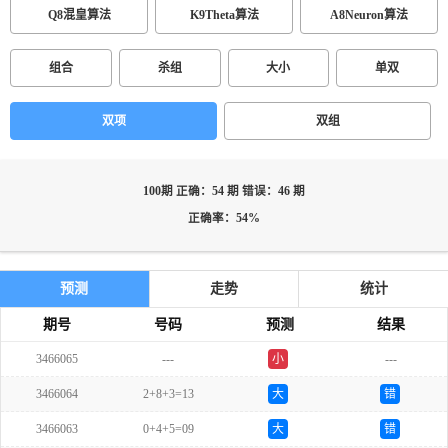
Q8混皇算法
K9Theta算法
A8Neuron算法
组合
杀组
大小
单双
双项
双组
100期 正确：54 期 错误：46 期
正确率：54%
预测
走势
统计
期号
号码
预测
结果
3466065
---
小
---
3466064
2+8+3=13
大
错
3466063
0+4+5=09
大
错