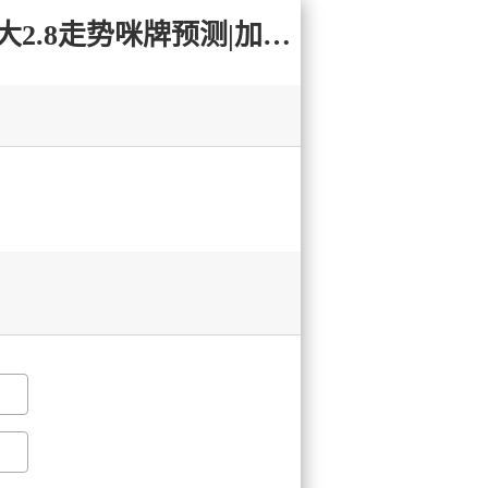
记得回家 _ G28.cc 加拿大2.8-在线结果|加拿大2.8结果分析|加拿大2.8走势咪牌预测|加拿大2.8在线预测|PC结果查询_专注研究在线_加拿大2.8 PC查询结果预测走势_官方数据!