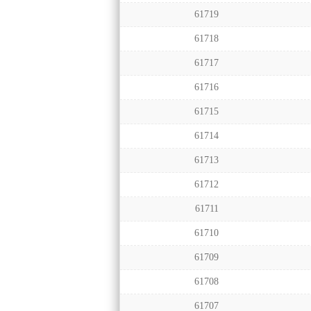
61719
61718
61717
61716
61715
61714
61713
61712
61711
61710
61709
61708
61707