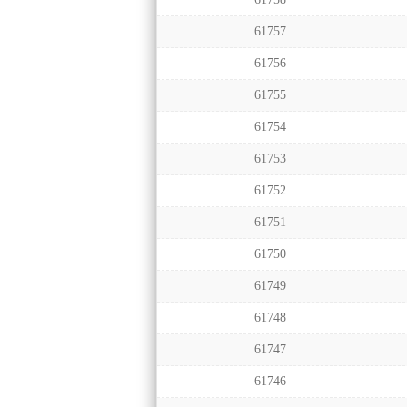
61757
61756
61755
61754
61753
61752
61751
61750
61749
61748
61747
61746