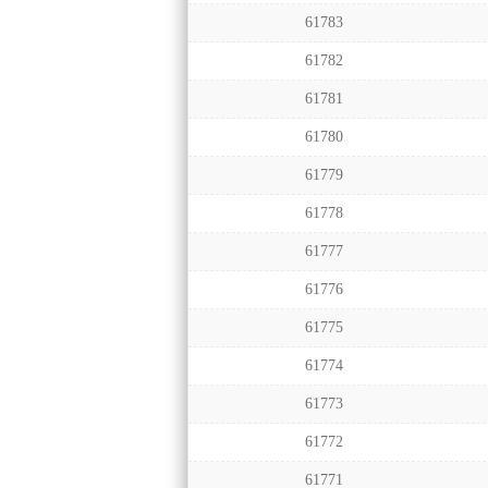
61783
61782
61781
61780
61779
61778
61777
61776
61775
61774
61773
61772
61771