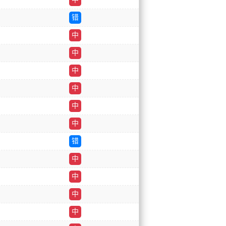
错
中
中
中
中
中
中
错
中
中
中
中