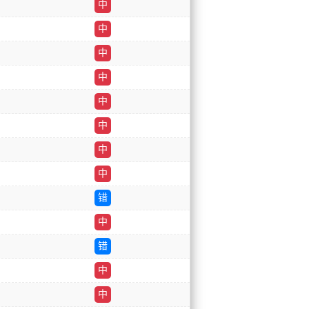
中
中
中
中
中
中
中
中
错
中
错
中
中