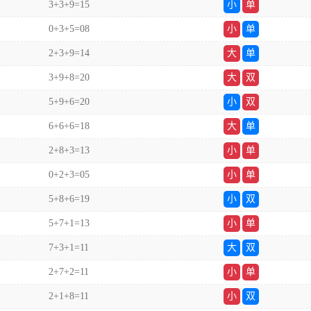
3+3+9=15
小
单
0+3+5=08
小
单
2+3+9=14
大
单
3+9+8=20
大
双
5+9+6=20
小
双
6+6+6=18
大
单
2+8+3=13
小
单
0+2+3=05
小
单
5+8+6=19
小
双
5+7+1=13
小
单
7+3+1=11
大
双
2+7+2=11
小
单
2+1+8=11
小
双