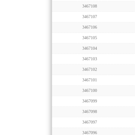
3467108
3467107
3467106
3467105
3467104
3467103
3467102
3467101
3467100
3467099
3467098
3467097
3467096