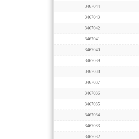
3467044
3467043
3467042
3467041
3467040
3467039
3467038
3467037
3467036
3467035
3467034
3467033
3467032