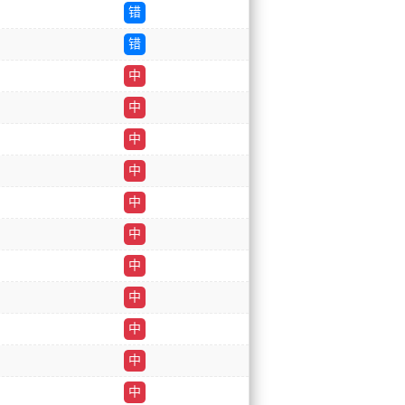
错
错
中
中
中
中
中
中
中
中
中
中
中