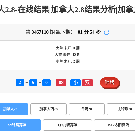
第
3467110
期 距下期：
01
分
54
秒
大单
未开:
8
期
大双
未开:
12
期
小单
未开:
2
期
2
+
6
+
0
=
08
-
小
双
咪牌
加拿大28
加拿大西28
台湾28
比特币28
K9终焉算法
Q9九黎算法
K12太阴算法