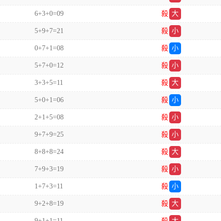
双
6+3+0=09
殺
大
双
5+9+7=21
殺
小
双
0+7+1=08
殺
小
双
5+7+0=12
殺
小
单
3+3+5=11
殺
大
单
5+0+1=06
殺
小
双
2+1+5=08
殺
小
单
9+7+9=25
殺
小
单
8+8+8=24
殺
大
单
7+9+3=19
殺
小
单
1+7+3=11
殺
小
单
9+2+8=19
殺
大
双
9+1+1=11
殺
大