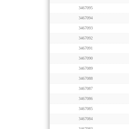
3467095
3467094
3467093
3467092
3467091
3467090
3467089
3467088
3467087
3467086
3467085
3467084
3467083