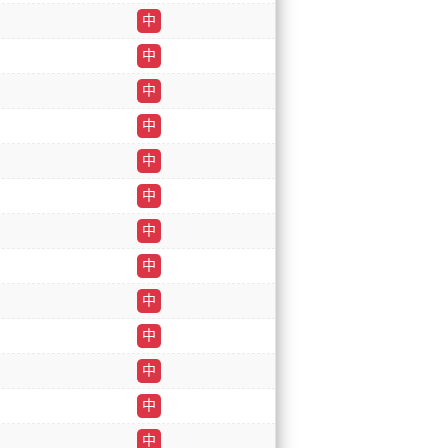
中
中
中
中
中
中
中
中
中
中
中
中
中