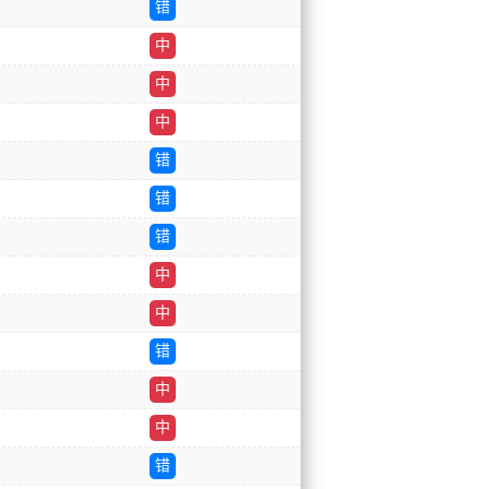
错
中
中
中
错
错
错
中
中
错
中
中
错