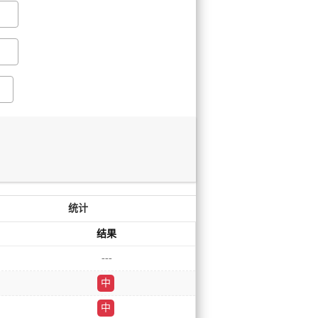
统计
结果
---
中
中