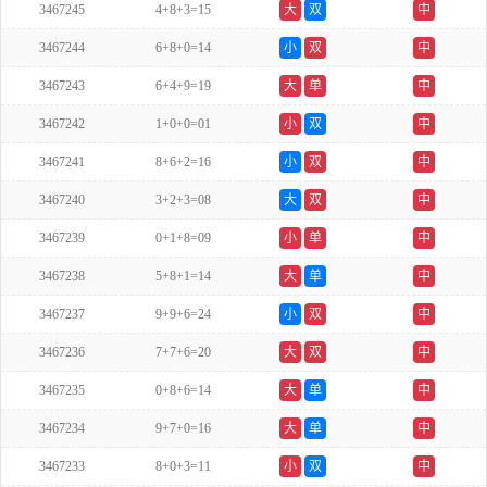
3467245
4+8+3=15
大
双
中
3467244
6+8+0=14
小
双
中
3467243
6+4+9=19
大
单
中
3467242
1+0+0=01
小
双
中
3467241
8+6+2=16
小
双
中
3467240
3+2+3=08
大
双
中
3467239
0+1+8=09
小
单
中
3467238
5+8+1=14
大
单
中
3467237
9+9+6=24
小
双
中
3467236
7+7+6=20
大
双
中
3467235
0+8+6=14
大
单
中
3467234
9+7+0=16
大
单
中
3467233
8+0+3=11
小
双
中