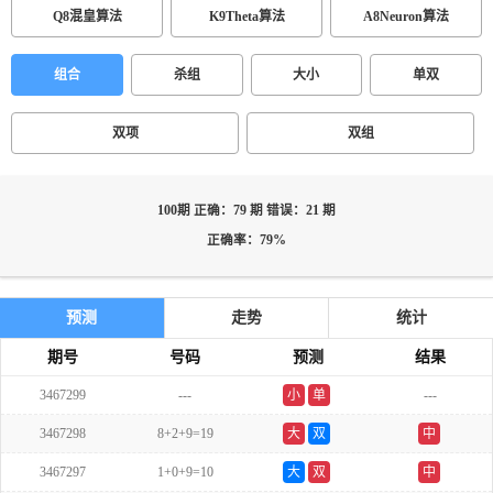
Q8混皇算法
K9Theta算法
A8Neuron算法
组合
杀组
大小
单双
双项
双组
100期 正确：79 期 错误：21 期
正确率：79%
预测
走势
统计
期号
号码
预测
结果
3467299
---
小
单
---
3467298
8+2+9=19
大
双
中
3467297
1+0+9=10
大
双
中