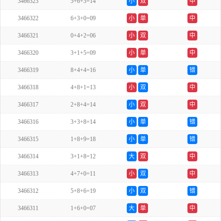
3466323
5+6+3=14
小
双
中
3466322
6+3+0=09
小
单
中
3466321
0+4+2=06
小
双
中
3466320
3+1+5=09
小
单
中
3466319
8+4+4=16
小
单
错
3466318
4+8+1=13
小
双
中
3466317
2+8+4=14
小
双
中
3466316
3+3+8=14
小
单
错
3466315
1+8+9=18
小
单
错
3466314
3+1+8=12
大
双
中
3466313
4+7+0=11
小
双
中
3466312
5+8+6=19
小
双
错
3466311
1+6+0=07
大
单
中