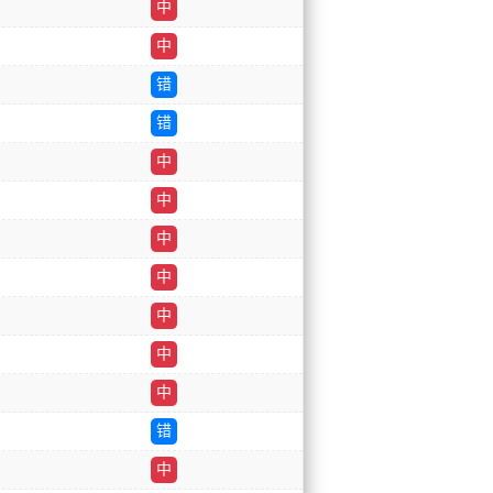
中
中
错
错
中
中
中
中
中
中
中
错
中