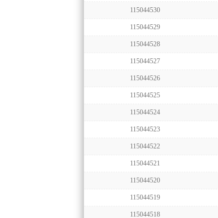
115044530
115044529
115044528
115044527
115044526
115044525
115044524
115044523
115044522
115044521
115044520
115044519
115044518