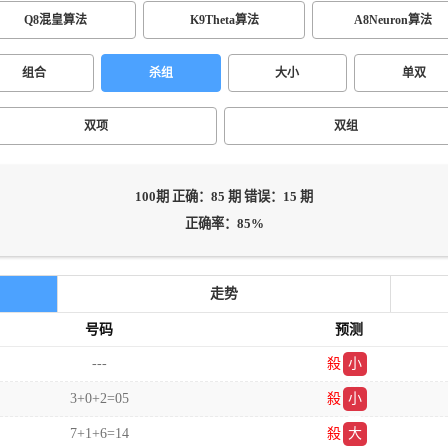
Q8混皇算法
K9Theta算法
A8Neuron算法
组合
杀组
大小
单双
双项
双组
100期 正确：85 期 错误：15 期
正确率：85%
走势
号码
预测
---
殺
小
单
3+0+2=05
殺
小
双
7+1+6=14
殺
大