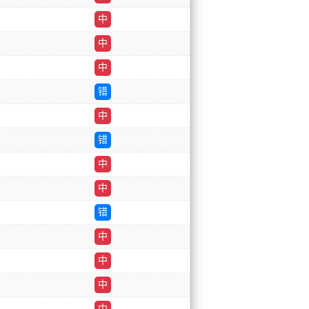
中
中
中
错
中
错
中
中
错
中
中
中
中