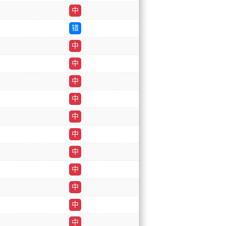
中
错
中
中
中
中
中
中
中
中
中
中
中