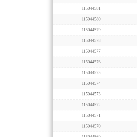
115044581
115044580
115044579
115044578
115044577
115044576
115044575
115044574
115044573
115044572
115044571
115044570
115044569