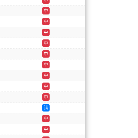
中
中
中
中
中
中
中
中
中
错
中
中