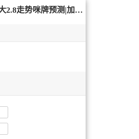
记得回家 _ G28.cc 加拿大2.8-在线结果|加拿大2.8结果分析|加拿大2.8走势咪牌预测|加拿大2.8在线预测|PC结果查询_专注研究在线_加拿大2.8 PC查询结果预测走势_官方数据!