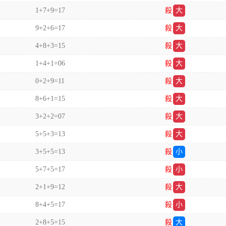
双
1+7+9=17
殺
大
双
9+2+6=17
殺
大
双
4+8+3=15
殺
大
双
1+4+1=06
殺
大
双
0+2+9=11
殺
大
单
8+6+1=15
殺
大
双
3+2+2=07
殺
大
单
5+5+3=13
殺
大
双
3+5+5=13
殺
小
单
5+7+5=17
殺
小
单
2+1+9=12
殺
大
单
8+4+5=17
殺
小
单
2+8+5=15
殺
大