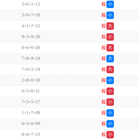
双
5+6+1=12
殺
小
双
3+0+7=10
殺
小
双
4+1+7=12
殺
大
单
8+3+9=20
殺
小
双
8+6+6=20
殺
大
单
7+8+9=24
殺
大
双
7+6+1=14
殺
大
单
2+8+0=10
殺
小
双
6+5+0=11
殺
小
双
7+5+5=17
殺
小
单
1+1+7=09
殺
小
单
6+3+0=09
殺
小
单
8+8+7=23
殺
小