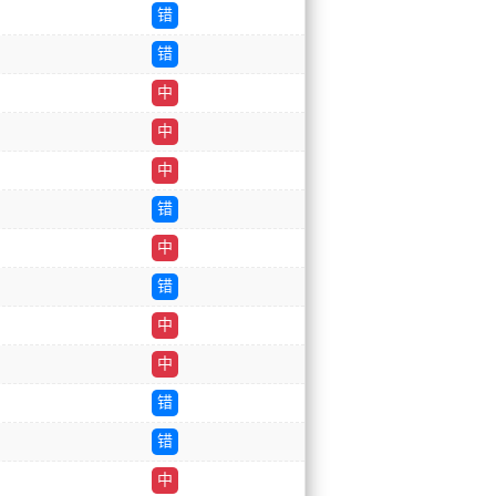
错
错
中
中
中
错
中
错
中
中
错
错
中