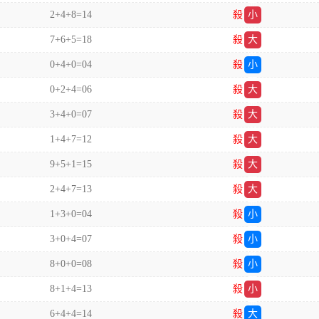
双
2+4+8=14
殺
小
单
7+6+5=18
殺
大
单
0+4+0=04
殺
小
双
0+2+4=06
殺
大
双
3+4+0=07
殺
大
单
1+4+7=12
殺
大
双
9+5+1=15
殺
大
双
2+4+7=13
殺
大
双
1+3+0=04
殺
小
双
3+0+4=07
殺
小
单
8+0+0=08
殺
小
双
8+1+4=13
殺
小
双
6+4+4=14
殺
大