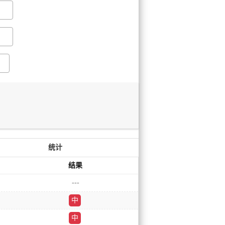
统计
结果
---
中
中