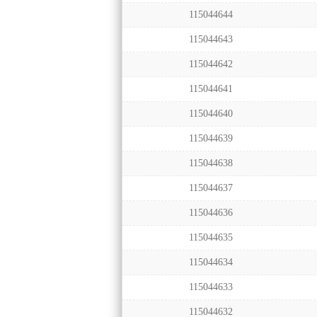
115044644
115044643
115044642
115044641
115044640
115044639
115044638
115044637
115044636
115044635
115044634
115044633
115044632