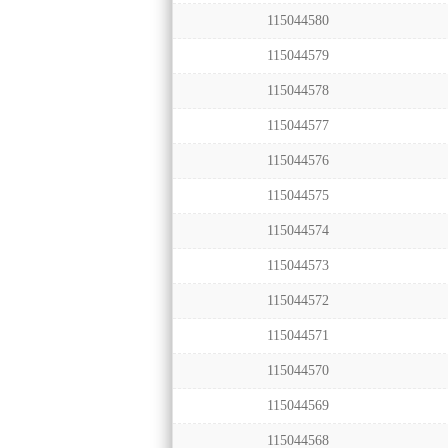
115044580
115044579
115044578
115044577
115044576
115044575
115044574
115044573
115044572
115044571
115044570
115044569
115044568