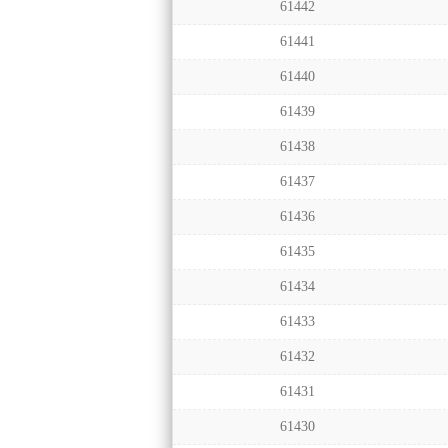
61442
61441
61440
61439
61438
61437
61436
61435
61434
61433
61432
61431
61430