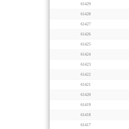
61429
61428
61427
61426
61425
61424
61423
61422
61421
61420
61419
61418
61417