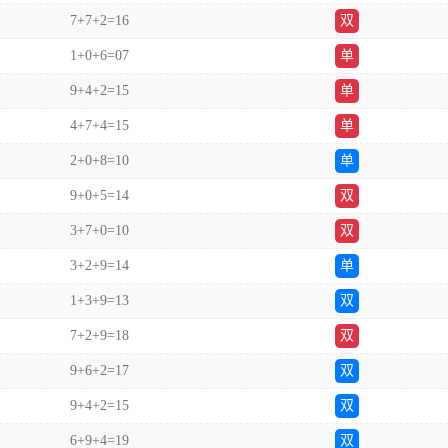
7+7+2=16
双
1+0+6=07
单
9+4+2=15
单
4+7+4=15
单
2+0+8=10
单
9+0+5=14
双
3+7+0=10
双
3+2+9=14
单
1+3+9=13
双
7+2+9=18
双
9+6+2=17
双
9+4+2=15
双
6+9+4=19
双