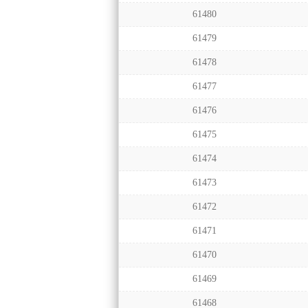
61480
61479
61478
61477
61476
61475
61474
61473
61472
61471
61470
61469
61468