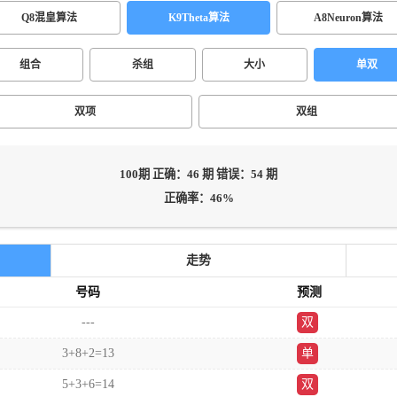
Q8混皇算法
K9Theta算法
A8Neuron算法
组合
杀组
大小
单双
双项
双组
100期 正确：46 期 错误：54 期
正确率：46%
走势
号码
预测
---
双
3+8+2=13
单
5+3+6=14
双