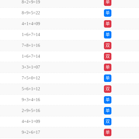
8+2+9=19
单
8+9+5=22
单
4+1+4=09
单
1+6+7=14
单
7+8+1=16
双
1+6+7=14
双
3+3+1=07
单
7+5+0=12
单
5+6+1=12
双
9+3+4=16
单
2+9+5=16
单
4+4+1=09
双
9+2+6=17
单