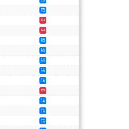
错
中
中
错
错
错
错
错
中
错
错
错