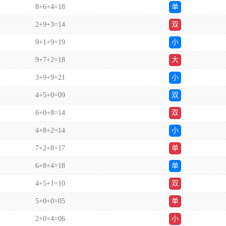
8+6+4=18
单
2+9+3=14
双
9+1+9=19
小
9+7+2=18
大
3+9+9=21
小
4+5+0=09
双
6+0+8=14
双
4+8+2=14
小
7+2+8=17
单
6+8+4=18
单
4+5+1=10
双
5+0+0=05
单
2+0+4=06
小