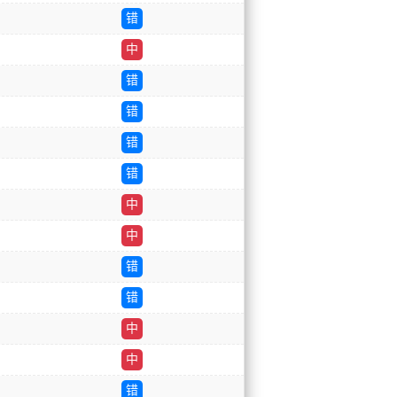
错
中
错
错
错
错
中
中
错
错
中
中
错