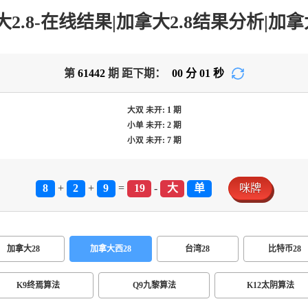
第
61442
期 距下期：
00
分
01
秒
大双
未开:
1
期
小单
未开:
2
期
小双
未开:
7
期
8
+
2
+
9
=
19
-
大
单
咪牌
加拿大28
加拿大西28
台湾28
比特币28
K9终焉算法
Q9九黎算法
K12太阴算法