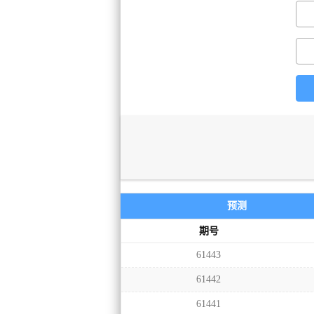
预测
期号
61443
61442
61441