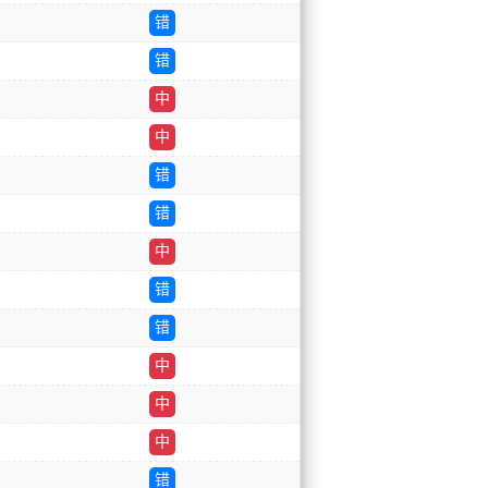
错
错
中
中
错
错
中
错
错
中
中
中
错