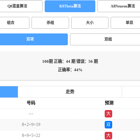
Q8混皇算法
K9Theta算法
A8Neuron算法
组合
杀组
大小
单双
双项
双组
100期 正确：44 期 错误：56 期
正确率：44%
走势
号码
预测
---
大
8+2+9=19
双
8+9+5=22
大