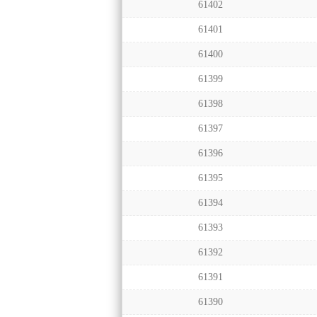
61402
61401
61400
61399
61398
61397
61396
61395
61394
61393
61392
61391
61390