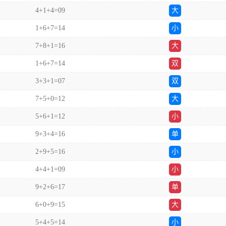
4+1+4=09
大
1+6+7=14
小
7+8+1=16
大
1+6+7=14
双
3+3+1=07
双
7+5+0=12
大
5+6+1=12
小
9+3+4=16
单
2+9+5=16
小
4+4+1=09
小
9+2+6=17
单
6+0+9=15
大
5+4+5=14
小