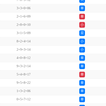
3+3+0=06
单
2+1+6=09
单
2+8+0=10
小
3+1+5=09
双
8+2+4=14
小
2+9+3=14
小
4+0+8=12
单
9+3+2=14
单
5+4+8=17
单
9+5+8=22
单
1+3+2=06
单
0+5+7=12
单