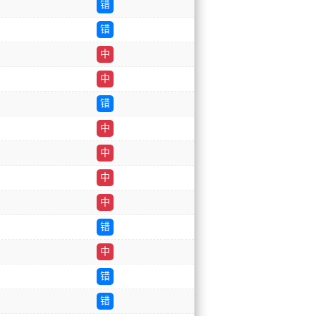
错
错
中
中
错
中
中
中
中
错
中
错
错