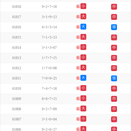
单
小
61818
9+2+7=18
殺
中
单
大
61817
3+1+9=13
殺
中
双
大
61816
6+5+3=14
殺
错
双
大
61815
7+1+5=13
殺
中
双
小
61814
3+1+3=07
殺
中
双
小
61813
1+7+7=15
殺
中
单
大
61812
1+7+0=08
殺
中
单
大
61811
7+9+9=25
殺
错
单
小
61810
7+4+7=18
殺
中
双
小
61809
8+0+7=15
殺
中
单
大
61808
0+2+7=09
殺
中
双
小
61807
3+1+0=04
殺
中
单
大
61806
9+2+6=17
殺
中