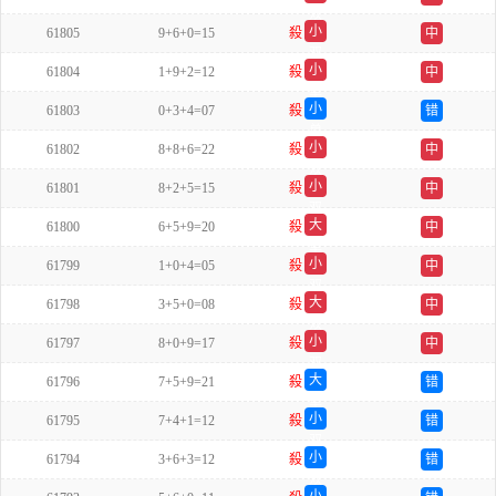
双
小
61805
9+6+0=15
殺
中
双
小
61804
1+9+2=12
殺
中
单
小
61803
0+3+4=07
殺
错
单
小
61802
8+8+6=22
殺
中
双
小
61801
8+2+5=15
殺
中
双
大
61800
6+5+9=20
殺
中
单
小
61799
1+0+4=05
殺
中
双
大
61798
3+5+0=08
殺
中
双
小
61797
8+0+9=17
殺
中
双
大
61796
7+5+9=21
殺
错
单
小
61795
7+4+1=12
殺
错
双
小
61794
3+6+3=12
殺
错
双